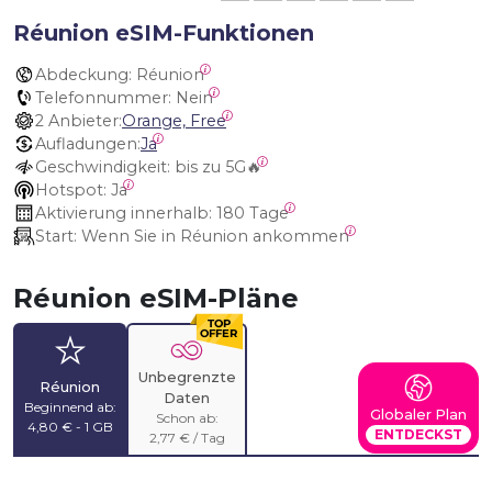
Réunion eSIM-Funktionen
Abdeckung:
 Réunion
Telefonnummer:
 Nein
2 Anbieter:
Orange, Free
Aufladungen:
Ja
Geschwindigkeit:
 bis zu 5G🔥
Hotspot:
 Ja
Aktivierung innerhalb:
 180 Tage
Start:
 Wenn Sie in Réunion ankommen
Réunion eSIM-Pläne
Unbegrenzte
Réunion
Daten
Beginnend ab:
Globaler Plan
Schon ab:
4,80 € - 1 GB
ENTDECKST
2,77 € / Tag