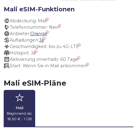
Mali eSIM-Funktionen
Abdeckung:
 Mali
Telefonnummer:
 Nein
Anbieter:
Orange
Aufladungen:
Ja
Geschwindigkeit:
 bis zu 4G-LTE
Hotspot:
 Ja
Aktivierung innerhalb:
 60 Tage
Start:
 Wenn Sie in Mali ankommen
Mali eSIM-Pläne
Mali
Beginnend ab:
18,50 € - 1 GB