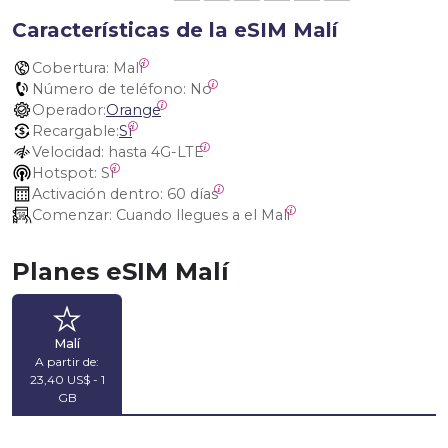
Características de la eSIM Malí
Cobertura:
 Malí
Número de teléfono:
 No
Operador:
Orange
Recargable:
Sí
Velocidad:
 hasta 4G-LTE
Hotspot:
 Sí
Activación dentro:
 60 días
Comenzar:
 Cuando llegues a el Mali
Planes eSIM Malí
Malí
A partir de:
23,40 US$ - 1
GB