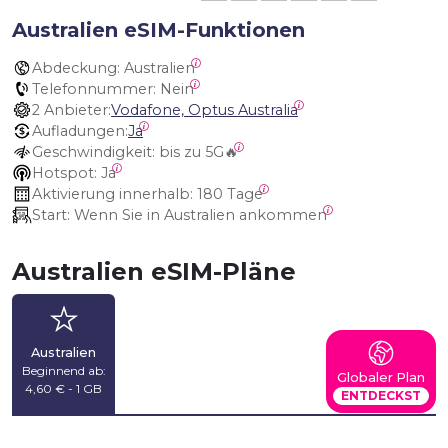
Australien eSIM-Funktionen
Abdeckung:
 Australien
Telefonnummer:
 Nein
2 Anbieter:
Vodafone, Optus Australia
Aufladungen:
Ja
Geschwindigkeit:
 bis zu 5G🔥
Hotspot:
 Ja
Aktivierung innerhalb:
 180 Tage
Start:
 Wenn Sie in Australien ankommen
Australien eSIM-Pläne
Australien
Beginnend ab:
Globaler Plan
4,60 € - 1 GB
ENTDECKST