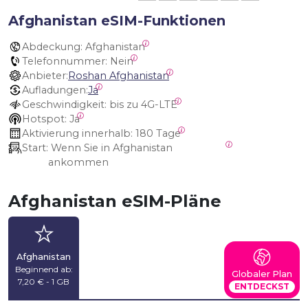
Afghanistan eSIM-Funktionen
Abdeckung:
 Afghanistan
Telefonnummer:
 Nein
Anbieter:
Roshan Afghanistan
Aufladungen:
Ja
Geschwindigkeit:
 bis zu 4G-LTE
Hotspot:
 Ja
Aktivierung innerhalb:
 180 Tage
Start:
 Wenn Sie in Afghanistan 
ankommen
Afghanistan eSIM-Pläne
Afghanistan
Beginnend ab:
Globaler Plan
7,20 € - 1 GB
ENTDECKST