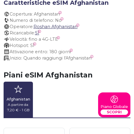
Caratteristiche eSIM Afghanistan
Copertura:
 Afghanistan
Numero di telefono:
 No
Operatore:
Roshan Afghanistan
Ricaricabile:
SÌ
Velocità:
 fino a 4G-LTE
Hotspot:
 SÌ
Attivazione entro:
 180 giorni
Inizio:
 Quando raggiungi l'Afghanistan
Piani eSIM Afghanistan
Afghanistan
A partire da:
Piano Globale
7,20 € - 1 GB
SCOPRI