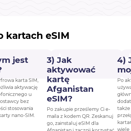
o kartach eSIM
ym jest
3) Jak
4)
?
aktywować
mo
kartę
yfrowa karta SIM,
Po ak
Afganistan
żliwia aktywację
używa
efonicznego u
główn
eSIM?
ostawcy bez
dodat
ści stosowania
takż
Po zakupie prześlemy Ci e-
karty nano-SIM.
przeł
maila z kodem QR. Zeskanuj
karta
go, zainstaluj eSIM dla
wiele
Afganistan i zacznij korzystać