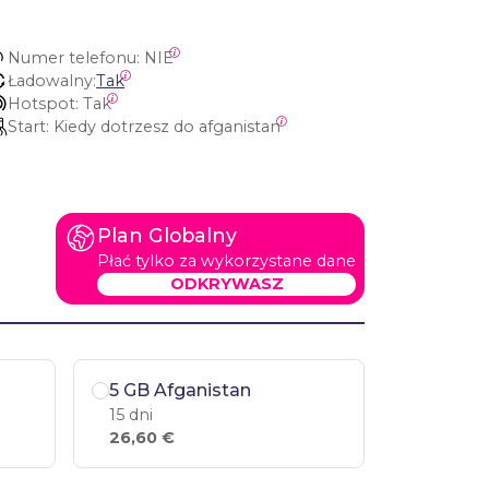
Numer telefonu:
 NIE
Ładowalny:
Tak
Hotspot:
 Tak
Start:
 Kiedy dotrzesz do afganistan
Plan Globalny
Płać tylko za wykorzystane dane
ODKRYWASZ
5 GB Afganistan
15 dni
26,60 €