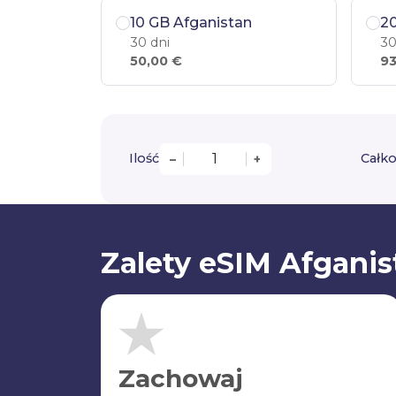
10 GB Afganistan
20
30 dni
30
50,00 €
93
Ilość
Całko
–
+
Zalety eSIM Afganis
Zachowaj