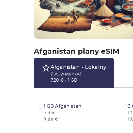
Afganistan plany eSIM
Afganistan
- Lokalny
Zaczynając od:
7,20 € - 1 GB
1 GB Afganistan
3 
7 dni
10
7,20 €
17