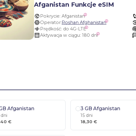
Afganistan Funkcje eSIM
Pokrycie:
 Afganistan
Operator:
Roshan Afghanistan
Prędkość:
 do 4G-LTE
Aktywacja w ciągu:
 180 dni
GB Afganistan
3 GB Afganistan
 dni
15 dni
,40 €
18,30 €