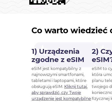
Co warto wiedzieć 
1) Urządzenia
2) Cz
zgodne z eSIM
eSIM
eSIM jest kompatybilny z
eSIM to c
najnowszymi smartfonami,
która umo
tabletami i laptopami, które
planu tel
obsługują eSIM.
Kliknij tutaj,
twojego d
aby sprawdzić, czy Twoje
konieczno
urządzenie jest kompatybilne
fizycznej 