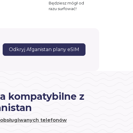
Będziesz mógł od
razu surfować!
Odkryj Afganistan plany eSIM
a kompatybilne z
nistan
a obsługiwanych telefonów