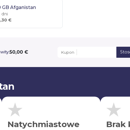
 GB Afganistan
 dni
,30 €
50,00 €
wity:
Sto
Kupon
tan
Natychmiastowe
Brak 