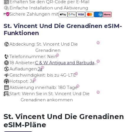
Erhalten Sie den QR-Code per E-Mail
Einfache Installation und Aktivierung
Sichere Zahlungen mit
St. Vincent Und Die Grenadinen eSIM-
Funktionen
Abdeckung:
 St. Vincent Und Die 
Grenadinen
Telefonnummer:
 Nein
18 Anbieter:
C & W Antigua and Barbuda, Cable and Wireless Anguilla, Cable & Wireless - LIME, Setel Netherlands Antilles, BTC Bahamas, C&W (Flow), Claro, Bouygues/DigiCel, Dauphin, Free, Cable & Wireless Jamaica, Cable & Wireless Saint Kitts and Nevis, Cable & Wireless Saint Lucia, Cable & Wireless Montserrat, Liberty, Telephone Company Puerto Rico , Cable & Wireless, C & W Saint Vincent and Grenadines
Aufladungen:
Ja
Geschwindigkeit:
 bis zu 4G-LTE
Hotspot:
 Ja
Aktivierung innerhalb:
 180 Tage
Start:
 Wenn Sie in St. Vincent Und Die 
Grenadinen ankommen
St. Vincent Und Die Grenadinen
eSIM-Pläne