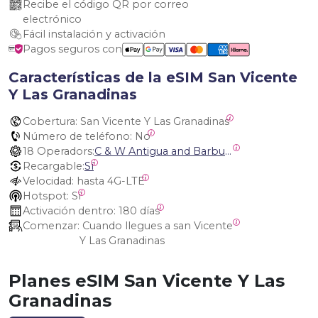
Recibe el código QR por correo 
electrónico
Fácil instalación y activación
Pagos seguros con
Características de la eSIM San Vicente
Y Las Granadinas
Cobertura:
 San Vicente Y Las Granadinas
Número de teléfono:
 No
18 Operadors:
C & W Antigua and Barbuda, Cable and Wireless Anguilla, Cable & Wireless - LIME, Setel Netherlands Antilles, BTC Bahamas, C&W (Flow), Claro, Bouygues/DigiCel, Dauphin, Free, Cable & Wireless Jamaica, Cable & Wireless Saint Kitts and Nevis, Cable & Wireless Saint Lucia, Cable & Wireless Montserrat, Liberty, Telephone Company Puerto Rico , Cable & Wireless, C & W Saint Vincent and Grenadines
Recargable:
Sí
Velocidad:
 hasta 4G-LTE
Hotspot:
 Sí
Activación dentro:
 180 días
Comenzar:
 Cuando llegues a san Vicente 
Y Las Granadinas
Planes eSIM San Vicente Y Las
Granadinas