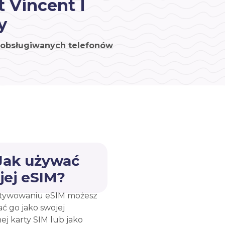
t Vincent I
y
a obsługiwanych telefonów
 Jak używać
jej eSIM?
tywowaniu eSIM możesz
ć go jako swojej
ej karty SIM lub jako