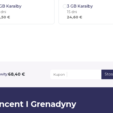
GB Karaiby
3 GB Karaiby
 dni
15 dni
,50 €
24,60 €
68,40 €
wity:
Sto
Kupon
incent I Grenadyny