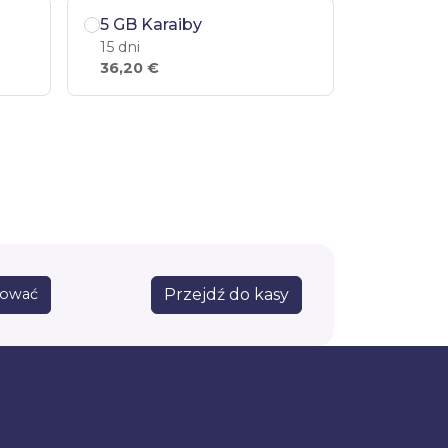
5 GB Karaiby
15 dni
36,20 €
Przejdź do kasy
sować