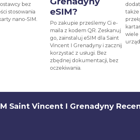
Grenadyny
ostawcy bez
dodat
eSIM?
ści stosowania
takż
karty nano-SIM.
przeł
Po zakupie prześlemy Ci e-
karta
maila z kodem QR. Zeskanuj
wiele
go, zainstaluj eSIM dla Saint
urząd
Vincent I Grenadyny i zacznij
korzystać z usługi. Bez
zbędnej dokumentacji, bez
oczekiwania.
IM Saint Vincent I Grenadyny Recen