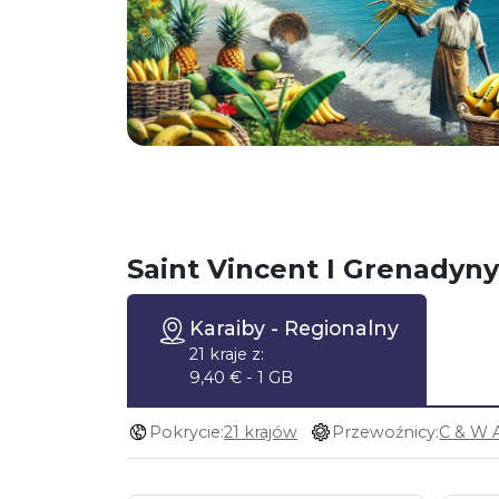
Saint Vincent I Grenadyn
Karaiby
- Regionalny
21 kraje z:
9,40 € - 1 GB
Pokrycie:
21 krajów
Przewoźnicy: