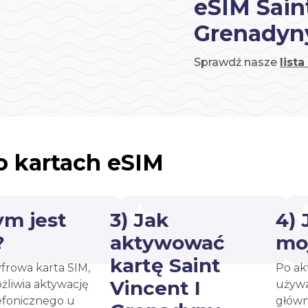
eSIM Sain
Grenadyn
Sprawdź nasze
list
o kartach eSIM
ym jest
3) Jak
4)
?
aktywować
mo
kartę Saint
yfrowa karta SIM,
Po ak
Vincent I
żliwia aktywację
używa
efonicznego u
główn