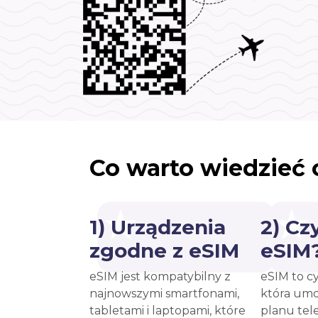
Co warto wiedzieć 
1) Urządzenia
2) Cz
zgodne z eSIM
eSIM
eSIM jest kompatybilny z
eSIM to c
najnowszymi smartfonami,
która umo
tabletami i laptopami, które
planu tel