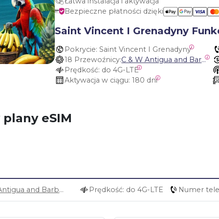
Łatwa instalacja i aktywacja
Bezpieczne płatności dzięki
Saint Vincent I Grenadyny Funk
Pokrycie:
 Saint Vincent I Grenadyny
18 Przewoźnicy:
C & W Antigua and Barbuda, Cable and Wireless Anguilla, Cable & Wireless - LIME, Setel Netherlands Antilles, BTC Bahamas, C&W (Flow), Claro, Bouygues/DigiCel, Dauphin, Free, Cable & Wireless Jamaica, Cable & Wireless Saint Kitts and Nevis, Cable & Wireless Saint Lucia, Cable & Wireless Montserrat, Liberty, Telephone Company Puerto Rico , Cable & Wireless, C & W Saint Vincent and Grenadines
Prędkość:
 do 4G-LTE
Aktywacja w ciągu:
 180 dni
y plany eSIM
C & W Antigua and Barbuda, Cable and Wireless Anguilla, Cable & Wireless - LIME, Setel Netherlands Antilles, BTC Bahamas, C&W (Flow), Claro, Bouygues/DigiCel, Dauphin, Free, Cable & Wireless Jamaica, Cable & Wireless Saint Kitts and Nevis, Cable & Wireless Saint Lucia, Cable & Wireless Montserrat, Liberty, Telephone Company Puerto Rico , Cable & Wireless, C & W Saint Vincent and Grenadines
Prędkość: do 4G-LTE
Numer tele