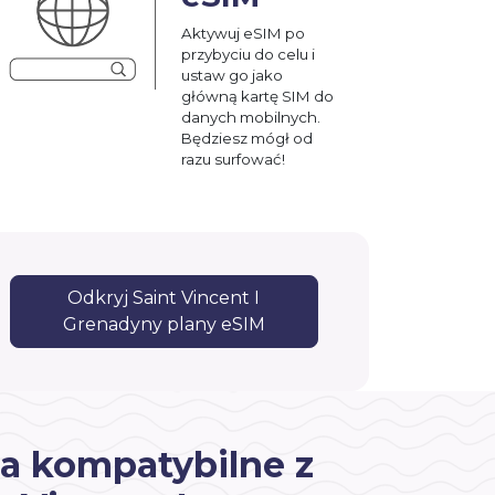
Aktywuj eSIM po
przybyciu do celu i
ustaw go jako
główną kartę SIM do
danych mobilnych.
Będziesz mógł od
razu surfować!
Odkryj Saint Vincent I
Grenadyny plany eSIM
a kompatybilne z