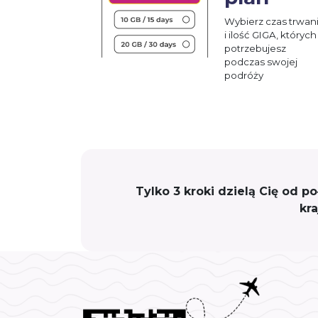
Wybierz czas trwan
i ilość GIGA, których
potrzebujesz
podczas swojej
podróży
Tylko 3 kroki dzielą Cię od p
kr