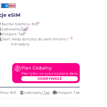
cje eSIM
Numer telefonu:
 NIE
Ładowalny:
Tak
Hotspot:
 Tak
Start:
 Kiedy dotrzesz do saint Vincent I 
Grenadyny
Plan Globalny
Płać tylko za wykorzystane dane
ODKRYWASZ
fonu: NIE
Ładowalny:
Tak
Hotspot: Tak