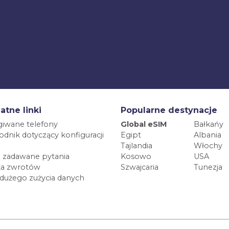
atne linki
Popularne destynacje
iwane telefony
Global eSIM
Bałkańy
dnik dotyczący konfiguracji
Egipt
Albania
Tajlandia
Włochy
 zadawane pytania
Kosowo
USA
ka zwrotów
Szwajcaria
Tunezja
 dużego zużycia danych