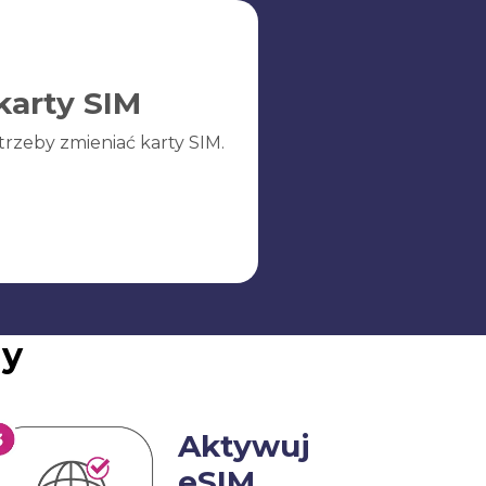
karty SIM
trzeby zmieniać karty SIM.
ny
Aktywuj
eSIM