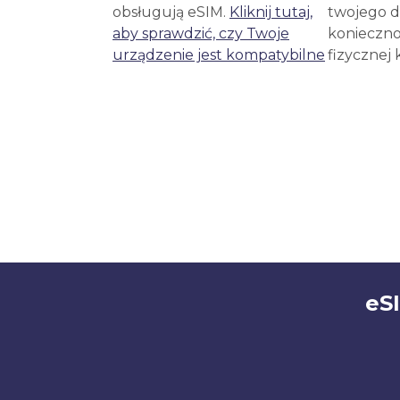
obsługują eSIM.
Kliknij tutaj,
twojego d
aby sprawdzić, czy Twoje
konieczno
urządzenie jest kompatybilne
fizycznej 
eS