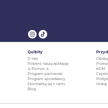
Quibity
Przyd
O nas
Obsług
Pobierz naszą aplikację
Przewo
⚠️ Pomoc ⚠️
eSIM
Program partnerski
Często
Program sprzedawcy
Polity
Skontaktuj się z nami.
Unikaj
Blog