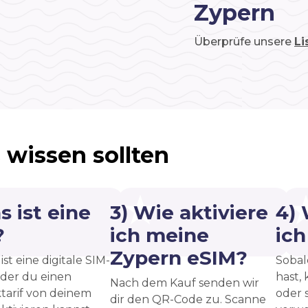
Zypern
Überprüfe unsere
Li
 wissen sollten
s ist eine
3) Wie aktiviere
4)
?
ich meine
ic
Zypern eSIM?
ist eine digitale SIM-
Sobal
 der du einen
hast, 
Nach dem Kauf senden wir
tarif von deinem
oder 
dir den QR-Code zu. Scanne