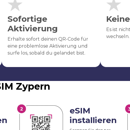
Sofortige
Keine
Aktivierung
Es ist nic
wechseln.
Erhalte sofort deinen QR-Code für
eine problemlose Aktivierung und
surfe los, sobald du gelandet bist.
eSIM Zypern
eSIM
en
installieren
Scannen Sie den per