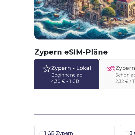
Zypern eSIM-Pläne
Zypern
- Lokal
Zypern
Beginnend ab:
Schon ab
4,30 € - 1 GB
2,32 € / 
1 GB Zypern
3 