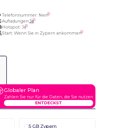
Telefonnummer:
 Nein
Aufladungen:
Ja
Hotspot:
 Ja
Start:
 Wenn Sie in Zypern ankommen
Globaler Plan
Zahlen Sie nur für die Daten, die Sie nutzen
ENTDECKST
5 GB Zypern