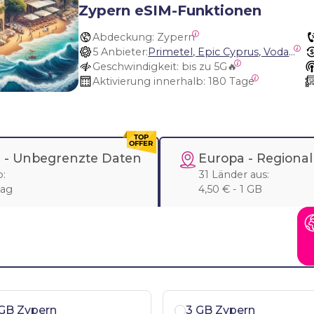
Zypern eSIM-Funktionen
Abdeckung:
 Zypern
5 Anbieter:
Primetel, Epic Cyprus, Vodafone, Turkcell, Turk Telecom
Geschwindigkeit:
 bis zu 5G🔥
Aktivierung innerhalb:
 180 Tage
 -
Unbegrenzte Daten
Europa
- Regional
:
31 Länder aus:
Tag
4,50 € - 1 GB
GB Zypern
3 GB Zypern