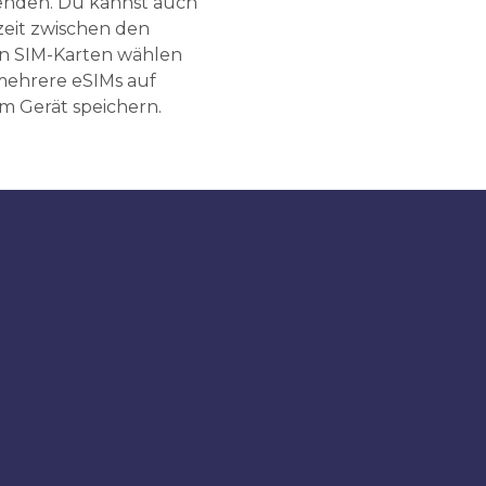
nden. Du kannst auch
zeit zwischen den
n SIM-Karten wählen
ehrere eSIMs auf
m Gerät speichern.