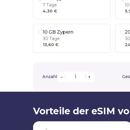
7 Tage
10
4,30 €
5,
10 GB Zypern
2
30 Tage
30
13,60 €
24
Anzahl
Ges
–
+
Vorteile der eSIM v