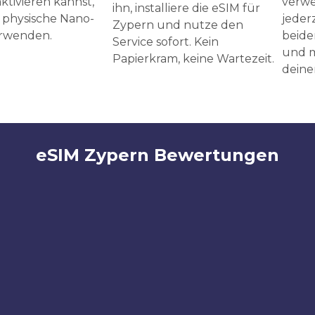
ktivieren kannst,
verwe
ihn, installiere die eSIM für
 physische Nano-
jeder
Zypern und nutze den
erwenden.
beide
Service sofort. Kein
und m
Papierkram, keine Wartezeit.
deine
eSIM Zypern Bewertungen