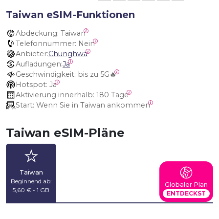
Taiwan eSIM-Funktionen
Abdeckung:
 Taiwan
Telefonnummer:
 Nein
Anbieter:
Chunghwa
Aufladungen:
Ja
Geschwindigkeit:
 bis zu 5G🔥
Hotspot:
 Ja
Aktivierung innerhalb:
 180 Tage
Start:
 Wenn Sie in Taiwan ankommen
Taiwan eSIM-Pläne
Taiwan
Beginnend ab:
Globaler Plan
5,60 € - 1 GB
ENTDECKST