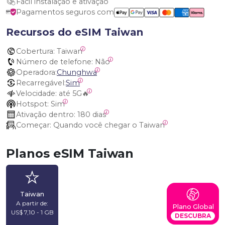
Fácil instalação e ativação
Pagamentos seguros com
Recursos do eSIM Taiwan
Cobertura:
 Taiwan
Número de telefone:
 Não
Operadora:
Chunghwa
Recarregável:
Sim
Velocidade:
 até 5G🔥
Hotspot:
 Sim
Ativação dentro:
 180 dias
Começar:
 Quando você chegar o Taiwan
Planos eSIM Taiwan
Taiwan
A partir de:
Plano Global
US$ 7,10 - 1 GB
DESCUBRA