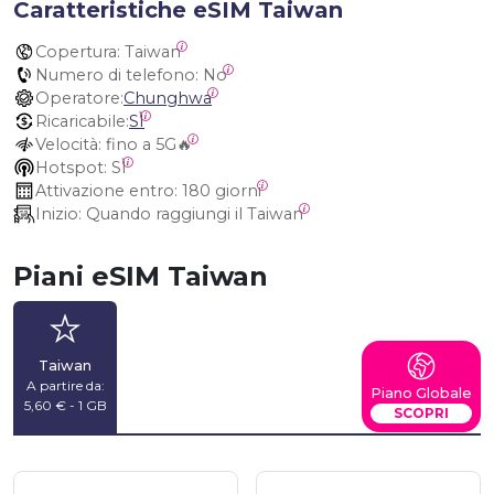
Caratteristiche eSIM Taiwan
Copertura:
 Taiwan
Numero di telefono:
 No
Operatore:
Chunghwa
Ricaricabile:
SÌ
Velocità:
 fino a 5G🔥
Hotspot:
 SÌ
Attivazione entro:
 180 giorni
Inizio:
 Quando raggiungi il Taiwan
Piani eSIM Taiwan
Taiwan
A partire da:
Piano Globale
5,60 € - 1 GB
SCOPRI