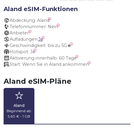
Aland eSIM-Funktionen
Abdeckung:
 Aland
Telefonnummer:
 Nein
Anbieter:
Aufladungen:
Ja
Geschwindigkeit:
 bis zu 5G🔥
Hotspot:
 Ja
Aktivierung innerhalb:
 60 Tage
Start:
 Wenn Sie in Aland ankommen
Aland eSIM-Pläne
Aland
Beginnend ab:
5,60 € - 1 GB