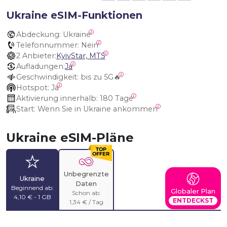
Ukraine eSIM-Funktionen
Abdeckung:
 Ukraine
Telefonnummer:
 Nein
2 Anbieter:
KyivStar, MTS
Aufladungen:
Ja
Geschwindigkeit:
 bis zu 5G🔥
Hotspot:
 Ja
Aktivierung innerhalb:
 180 Tage
Start:
 Wenn Sie in Ukraine ankommen
Ukraine eSIM-Pläne
Unbegrenzte
Ukraine
Daten
Beginnend ab:
Globaler Plan
Schon ab:
4,10 € - 1 GB
ENTDECKST
1,34 € / Tag