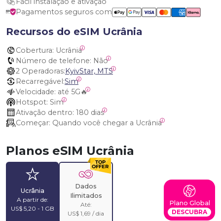
Fácil instalação e ativação
Pagamentos seguros com
Recursos do eSIM Ucrânia
Cobertura:
 Ucrânia
Número de telefone:
 Não
2 Operadoras:
KyivStar, MTS
Recarregável:
Sim
Velocidade:
 até 5G🔥
Hotspot:
 Sim
Ativação dentro:
 180 dias
Começar:
 Quando você chegar a Ucrânia
Planos eSIM Ucrânia
Dados
Ucrânia
Ilimitados
A partir de:
Plano Global
Até:
US$ 5,20 - 1 GB
DESCUBRA
US$ 1,69 / dia