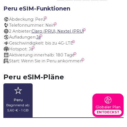
Peru eSIM-Funktionen
Abdeckung:
 Peru
Telefonnummer:
 Nein
2 Anbieter:
Claro (PRU), Nextel (PRU)
Aufladungen:
Ja
Geschwindigkeit:
 bis zu 4G-LTE
Hotspot:
 Ja
Aktivierung innerhalb:
 180 Tage
Start:
 Wenn Sie in Peru ankommen
Peru eSIM-Pläne
Peru
Beginnend ab:
Globaler Plan
5,60 € - 1 GB
ENTDECKST