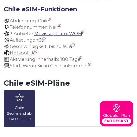
Chile eSIM-Funktionen
Abdeckung:
 Chile
Telefonnummer:
 Nein
3 Anbieter:
Movistar, Claro, WOM
Aufladungen:
Ja
Geschwindigkeit:
 bis zu 5G🔥
Hotspot:
 Ja
Aktivierung innerhalb:
 180 Tage
Start:
 Wenn Sie in Chile ankommen
Chile eSIM-Pläne
Chile
Beginnend ab:
Globaler Plan
9,40 € - 1 GB
ENTDECKST