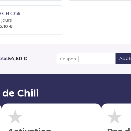
 GB Chili
 jours
5,10 €
54,60 €
otal:
Appli
Coupon
de Chili