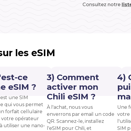
Consultez notre
lis
 sur les eSIM
'est-ce
3) Comment
4)
e eSIM ?
activer mon
pui
Chili eSIM ?
ma 
est une SIM
e qui vous permet
À l'achat, nous vous
Une f
n forfait cellulaire
enverrons par email un code
votre
 votre opérateur
QR. Scannez-le, installez
l'uti
 à utiliser une nano-
l'eSIM pour Chili, et
SIM p