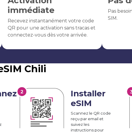
Activation
Pas d
immédiate
Pas besoi
SIM.
Recevez instantanément votre code
QR pour une activation sans tracas et
connectez-vous dès votre arrivée.
eSIM Chili
nnez
Installer
eSIM
Scannez le QR code
reçu par email et
z
suivez les
instructions pour