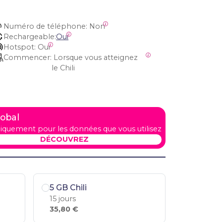
Numéro de téléphone:
 Non
Rechargeable:
Oui
Hotspot:
 Oui
Commencer:
 Lorsque vous atteignez 
le Chili
lobal
iquement pour les données que vous utilisez
DÉCOUVREZ
5 GB Chili
15 jours
35,80 €