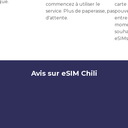
que.
commencez à utiliser le
carte
service. Plus de paperasse, pas
pouve
d'attente.
entre 
momen
souha
eSIMs
Avis sur eSIM Chili