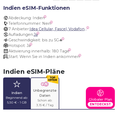
Indien eSIM-Funktionen
Abdeckung:
 Indien
Telefonnummer:
 Nein
7 Anbieter:
Idea Cellular, Fascel, Vodafone, Bharti Airtel, Vodafone Idea, Bharti Airtel India (Andhra Pradesh INDJH), Bharti Airtel (UP East IND10)
Aufladungen:
Ja
Geschwindigkeit:
 bis zu 5G🔥
Hotspot:
 Ja
Aktivierung innerhalb:
 180 Tage
Start:
 Wenn Sie in Indien ankommen
Indien eSIM-Pläne
Unbegrenzte
Indien
Daten
Beginnend ab:
Globaler Plan
Schon ab:
5,50 € - 1 GB
ENTDECKST
3,15 € / Tag