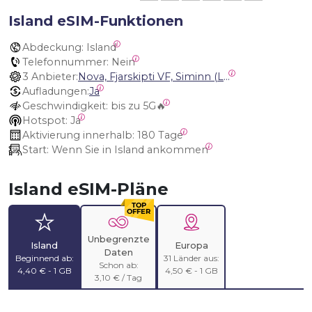
Island eSIM-Funktionen
Abdeckung:
 Island
Telefonnummer:
 Nein
3 Anbieter:
Nova, Fjarskipti VF, Siminn (Landssíminn) Iceland
Aufladungen:
Ja
Geschwindigkeit:
 bis zu 5G🔥
Hotspot:
 Ja
Aktivierung innerhalb:
 180 Tage
Start:
 Wenn Sie in Island ankommen
Island eSIM-Pläne
Unbegrenzte
Island
Europa
Daten
Beginnend ab:
31 Länder aus:
Schon ab:
4,40 € - 1 GB
4,50 € - 1 GB
3,10 € / Tag