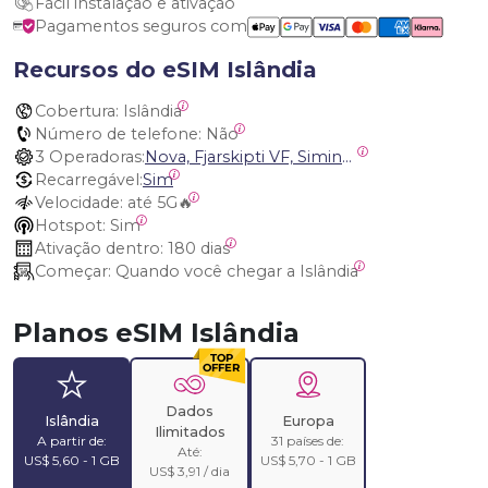
Fácil instalação e ativação
Pagamentos seguros com
Recursos do eSIM Islândia
Cobertura:
 Islândia
Número de telefone:
 Não
3 Operadoras:
Nova, Fjarskipti VF, Siminn (Landssíminn) Iceland
Recarregável:
Sim
Velocidade:
 até 5G🔥
Hotspot:
 Sim
Ativação dentro:
 180 dias
Começar:
 Quando você chegar a Islândia
Planos eSIM Islândia
Dados
Islândia
Europa
Ilimitados
A partir de:
31 países de:
Até:
US$ 5,60 - 1 GB
US$ 5,70 - 1 GB
US$ 3,91 / dia