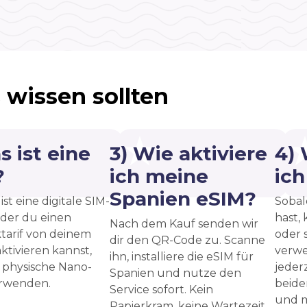
 wissen sollten
s ist eine
3) Wie aktiviere
4)
?
ich meine
ic
Spanien eSIM?
ist eine digitale SIM-
Sobal
 der du einen
hast, 
Nach dem Kauf senden wir
tarif von deinem
oder 
dir den QR-Code zu. Scanne
ktivieren kannst,
verwe
ihn, installiere die eSIM für
 physische Nano-
jeder
Spanien und nutze den
erwenden.
beide
Service sofort. Kein
und m
Papierkram, keine Wartezeit.