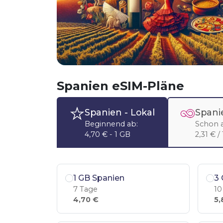
Spanien eSIM-Pläne
Spanien
- Lokal
Spani
Beginnend ab:
Schon 
4,70 € - 1 GB
2,31 € /
1 GB Spanien
3 
7 Tage
10
4,70 €
5,