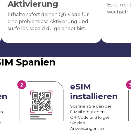
Aktivierung
Es ist nic
wechseln.
Erhalte sofort deinen QR-Code für
eine problemlose Aktivierung und
surfe los, sobald du gelandet bist.
eSIM Spanien
eSIM
en
installieren
Scannen Sie den per
an
E-Mail erhaltenen
QR-Code und folgen
e
Sie den
Anweisungen, um