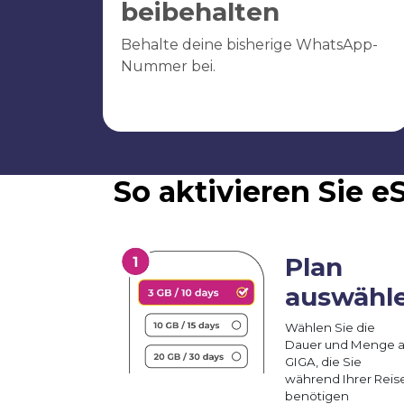
beibehalten
Behalte deine bisherige WhatsApp-
Nummer bei.
So aktivieren Sie 
Plan
auswähl
Wählen Sie die
Dauer und Menge 
GIGA, die Sie
während Ihrer Reis
benötigen