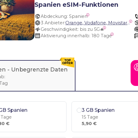
Spanien eSIM-Funktionen
Abdeckung:
 Spanien
3 Anbieter:
Orange, Vodafone, Movistar Spain
Geschwindigkeit:
 bis zu 5G🔥
Aktivierung innerhalb:
 180 Tage
en -
Unbegrenzte Daten
ab:
 Tag
GB Spanien
3 GB Spanien
 Tage
15 Tage
80 €
5,90 €