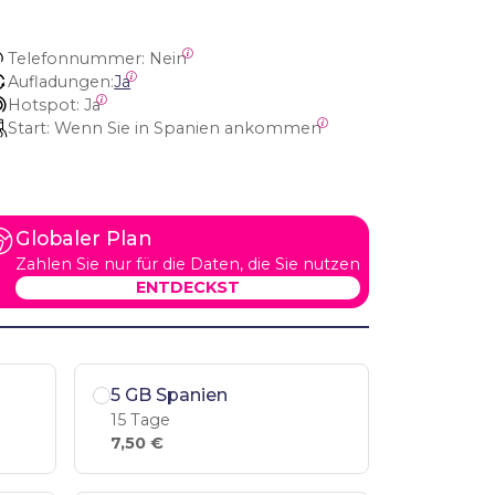
Telefonnummer:
 Nein
Aufladungen:
Ja
Hotspot:
 Ja
Start:
 Wenn Sie in Spanien ankommen
Globaler Plan
Zahlen Sie nur für die Daten, die Sie nutzen
ENTDECKST
5 GB Spanien
15 Tage
7,50 €