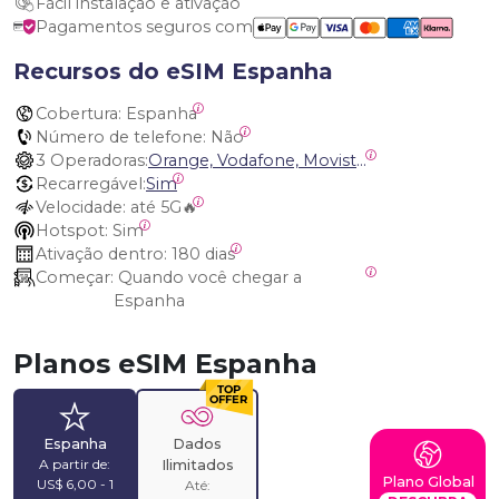
Fácil instalação e ativação
Pagamentos seguros com
Recursos do eSIM Espanha
Cobertura:
 Espanha
Número de telefone:
 Não
3 Operadoras:
Orange, Vodafone, Movistar Spain
Recarregável:
Sim
Velocidade:
 até 5G🔥
Hotspot:
 Sim
Ativação dentro:
 180 dias
Começar:
 Quando você chegar a 
Espanha
Planos eSIM Espanha
Dados
Espanha
A partir de:
Ilimitados
Plano Global
US$ 6,00 - 1
Até: