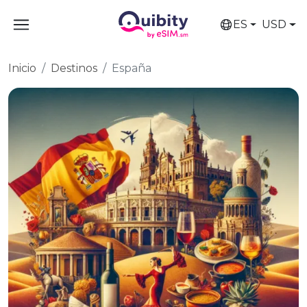
ES
USD
Inicio
Destinos
España