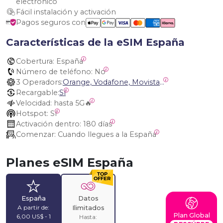
electrónico
Fácil instalación y activación
Pagos seguros con
Características de la eSIM España
Cobertura:
 España
Número de teléfono:
 No
3 Operadors:
Orange, Vodafone, Movistar Spain
Recargable:
Sí
Velocidad:
 hasta 5G🔥
Hotspot:
 Sí
Activación dentro:
 180 días
Comenzar:
 Cuando llegues a la España
Planes eSIM España
Datos
España
A partir de:
Ilimitados
Plan Global
6,00 US$ - 1
Hasta: