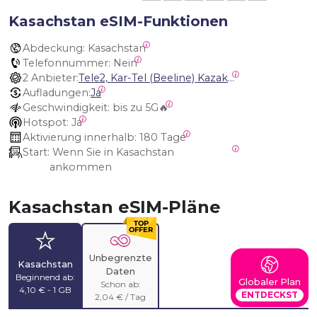
Kasachstan eSIM-Funktionen
Abdeckung:
 Kasachstan
Telefonnummer:
 Nein
2 Anbieter:
Tele2, Kar-Tel (Beeline) Kazakhstan
Aufladungen:
Ja
Geschwindigkeit:
 bis zu 5G🔥
Hotspot:
 Ja
Aktivierung innerhalb:
 180 Tage
Start:
 Wenn Sie in Kasachstan 
ankommen
Kasachstan eSIM-Pläne
Unbegrenzte
Kasachstan
Daten
Beginnend ab:
Globaler Plan
Schon ab:
4,10 € - 1 GB
ENTDECKST
2,04 € / Tag