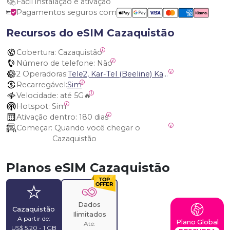
Fácil instalação e ativação
Pagamentos seguros com
Recursos do eSIM Cazaquistão
Cobertura:
 Cazaquistão
Número de telefone:
 Não
2 Operadoras:
Tele2, Kar-Tel (Beeline) Kazakhstan
Recarregável:
Sim
Velocidade:
 até 5G🔥
Hotspot:
 Sim
Ativação dentro:
 180 dias
Começar:
 Quando você chegar o 
Cazaquistão
Planos eSIM Cazaquistão
Dados
Cazaquistão
Ilimitados
A partir de:
Plano Global
Até:
US$ 5,20 - 1 GB