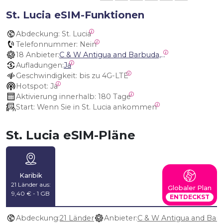
St. Lucia eSIM-Funktionen
Abdeckung:
 St. Lucia
Telefonnummer:
 Nein
18 Anbieter:
C & W Antigua and Barbuda, Cable and Wireless Anguilla, Cable & Wireless - LIME, Setel Netherlands Antilles, BTC Bahamas, C&W (Flow), Claro, Bouygues/DigiCel, Dauphin, Free, Cable & Wireless Jamaica, Cable & Wireless Saint Kitts and Nevis, Cable & Wireless Saint Lucia, Cable & Wireless Montserrat, Liberty, Telephone Company Puerto Rico , Cable & Wireless, C & W Saint Vincent and Grenadines
Aufladungen:
Ja
Geschwindigkeit:
 bis zu 4G-LTE
Hotspot:
 Ja
Aktivierung innerhalb:
 180 Tage
Start:
 Wenn Sie in St. Lucia ankommen
St. Lucia eSIM-Pläne
Karibik
21 Länder aus:
Globaler Plan
9,40 € - 1 GB
ENTDECKST
Abdeckung:
21 Länder
Anbieter: