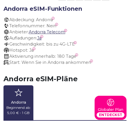
Andorra eSIM-Funktionen
Abdeckung:
 Andorra
Telefonnummer:
 Nein
Anbieter:
Andorra Telecom
Aufladungen:
Ja
Geschwindigkeit:
 bis zu 4G-LTE
Hotspot:
 Ja
Aktivierung innerhalb:
 180 Tage
Start:
 Wenn Sie in Andorra ankommen
Andorra eSIM-Pläne
Andorra
Beginnend ab:
Globaler Plan
5,00 € - 1 GB
ENTDECKST