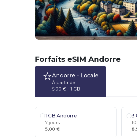
Forfaits eSIM Andorre
Andorre
- Locale
À partir de :
5,00 € - 1 GB
1 GB Andorre
3 
7 jours
10
5,00 €
8,