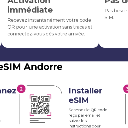
Activation
Pas d
immédiate
Pas besoi
SIM.
Recevez instantanément votre code
QR pour une activation sans tracas et
connectez-vous dès votre arrivée.
'eSIM Andorre
nnez
Installer
eSIM
Scannez le QR code
reçu par email et
z
suivez les
instructions pour