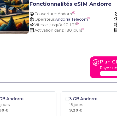
Fonctionnalités eSIM Andorre
Couverture:
 Andorre
Opérateur:
Andorra Telecom
Vitesse:
 jusqu'à 4G-LTE
Activation dans:
 180 jours
Plan G
Payez un
GB Andorre
3 GB Andorre
 jours
15 jours
90 €
9,20 €