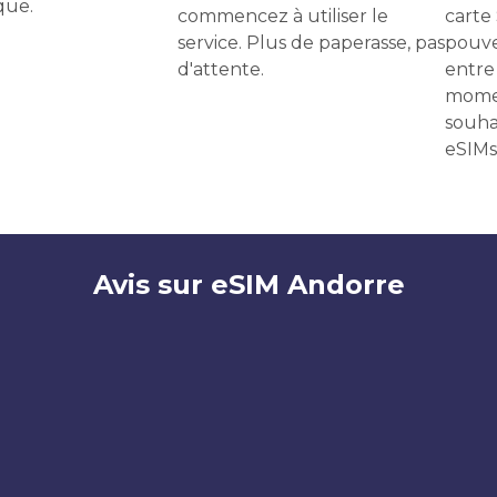
que.
commencez à utiliser le
carte
service. Plus de paperasse, pas
pouve
d'attente.
entre 
momen
souha
eSIMs
Avis sur eSIM Andorre