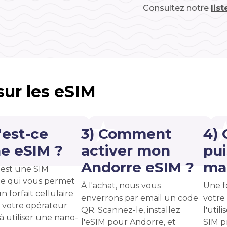
Consultez notre
lis
 sur les eSIM
'est-ce
3) Comment
4)
e eSIM ?
activer mon
pui
Andorre eSIM ?
ma 
est une SIM
e qui vous permet
À l'achat, nous vous
Une f
n forfait cellulaire
enverrons par email un code
votre
 votre opérateur
QR. Scannez-le, installez
l'uti
 à utiliser une nano-
l'eSIM pour Andorre, et
SIM p