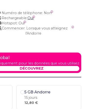
Numéro de téléphone:
 Non
Rechargeable:
Oui
Hotspot:
 Oui
Commencer:
 Lorsque vous atteignez 
l'Andorre
lobal
iquement pour les données que vous utilisez
DÉCOUVREZ
5 GB Andorre
15 jours
12,80 €