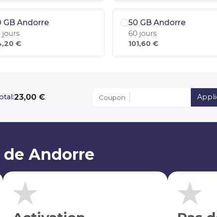
0 GB Andorre
50 GB Andorre
 jours
60 jours
,20 €
101,60 €
23,00 €
otal:
Appli
Coupon
M de Andorre