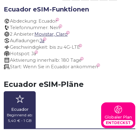
Ecuador eSIM-Funktionen
Abdeckung:
 Ecuador
Telefonnummer:
 Nein
2 Anbieter:
Movistar, Claro
Aufladungen:
Ja
Geschwindigkeit:
 bis zu 4G-LTE
Hotspot:
 Ja
Aktivierung innerhalb:
 180 Tage
Start:
 Wenn Sie in Ecuador ankommen
Ecuador eSIM-Pläne
Ecuador
Beginnend ab:
Globaler Plan
5,40 € - 1 GB
ENTDECKST