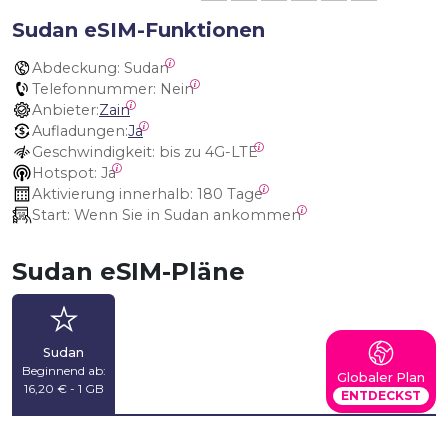
Sudan eSIM-Funktionen
Abdeckung:
 Sudan
Telefonnummer:
 Nein
Anbieter:
Zain
Aufladungen:
Ja
Geschwindigkeit:
 bis zu 4G-LTE
Hotspot:
 Ja
Aktivierung innerhalb:
 180 Tage
Start:
 Wenn Sie in Sudan ankommen
Sudan eSIM-Pläne
Sudan
Beginnend ab:
Globaler Plan
16,20 € - 1 GB
ENTDECKST