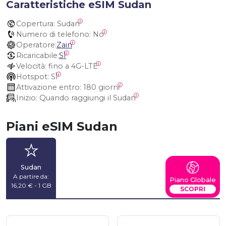
Caratteristiche eSIM Sudan
Copertura:
 Sudan
Numero di telefono:
 No
Operatore:
Zain
Ricaricabile:
SÌ
Velocità:
 fino a 4G-LTE
Hotspot:
 SÌ
Attivazione entro:
 180 giorni
Inizio:
 Quando raggiungi il Sudan
Piani eSIM Sudan
Sudan
A partire da:
Piano Globale
16,20 € - 1 GB
SCOPRI