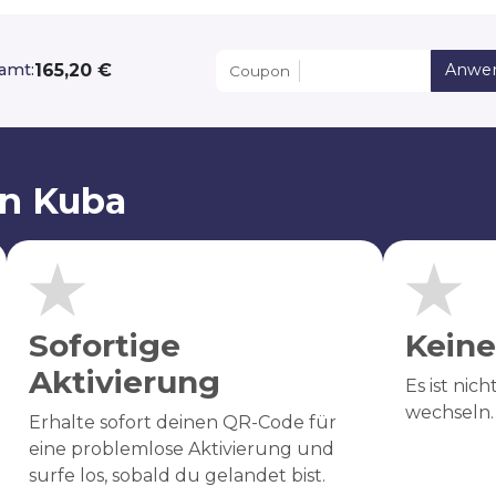
165,20 €
amt:
Anwe
Coupon
on Kuba
Sofortige
Keine
Aktivierung
Es ist nic
wechseln.
Erhalte sofort deinen QR-Code für
eine problemlose Aktivierung und
surfe los, sobald du gelandet bist.