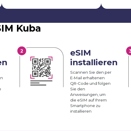
eSIM Kuba
eSIM
en
installieren
Scannen Sie den per
an
E-Mail erhaltenen
QR-Code und folgen
e
Sie den
Anweisungen, um
die eSIM auf Ihrem
Smartphone zu
installieren