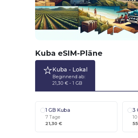
Kuba eSIM-Pläne
Kuba
- Lokal
Beginnend ab:
21,30 € - 1 GB
1 GB Kuba
3
7 Tage
10
21,30 €
55