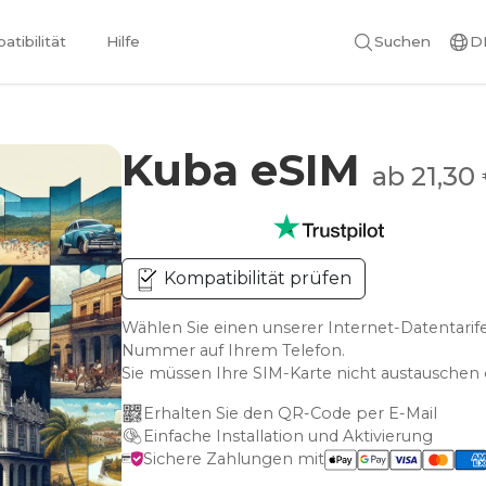
tibilität
Hilfe
Suchen
D
Kuba eSIM
ab 21,30
Kompatibilität prüfen
Wählen Sie einen unserer Internet-Datentarif
Nummer auf Ihrem Telefon.
Sie müssen Ihre SIM-Karte nicht austausche
Erhalten Sie den QR-Code per E-Mail
Einfache Installation und Aktivierung
Sichere Zahlungen mit