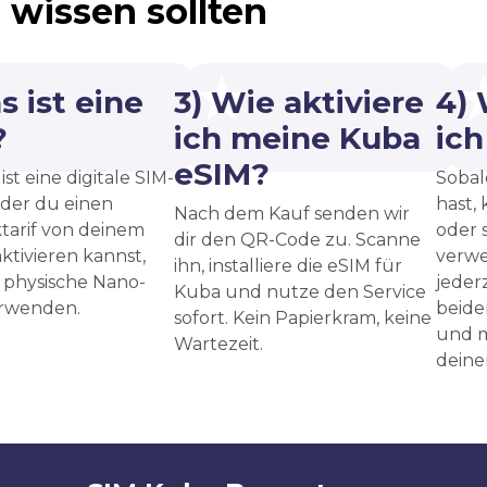
 wissen sollten
s ist eine
3) Wie aktiviere
4)
?
ich meine Kuba
ic
eSIM?
ist eine digitale SIM-
Sobal
 der du einen
hast, 
Nach dem Kauf senden wir
tarif von deinem
oder 
dir den QR-Code zu. Scanne
ktivieren kannst,
verwe
ihn, installiere die eSIM für
 physische Nano-
jeder
Kuba und nutze den Service
erwenden.
beide
sofort. Kein Papierkram, keine
und m
Wartezeit.
deine