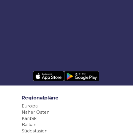
Regionalpläne
Europa
Naher Osten
Karibik
Balkan
Südostasien