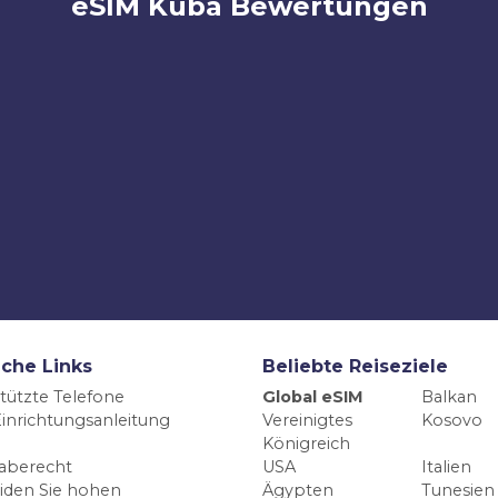
eSIM Kuba Bewertungen
iche Links
Beliebte Reiseziele
tützte Telefone
Global eSIM
Balkan
inrichtungsanleitung
Vereinigtes
Kosovo
Königreich
aberecht
USA
Italien
iden Sie hohen
Ägypten
Tunesien