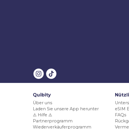
Quibity
Nützl
Über uns
Unters
Laden Sie unsere App herunter
eSIM E
⚠️ Hilfe ⚠️
FAQs
Partnerprogramm
Rückg
Wiederverkäuferprogramm
Verme