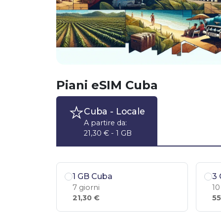
Piani eSIM Cuba
Cuba
- Locale
A partire da:
21,30 € - 1 GB
1 GB Cuba
3
7 giorni
10
21,30 €
55