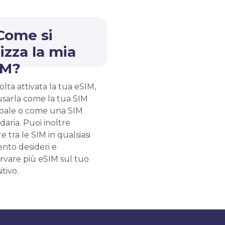
Come si
lizza la mia
IM?
lta attivata la tua eSIM,
usarla come la tua SIM
ipale o come una SIM
aria. Puoi inoltre
e tra le SIM in qualsiasi
to desideri e
rvare più eSIM sul tuo
itivo.