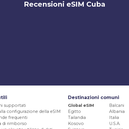
Recensioni eSIM Cuba
tili
Destinazioni comuni
ni supportati
Global eSIM
Balcani
alla configurazione della eSIM
Egitto
Albania
de frequenti
Tailandia
Italia
ca di rimborso
Kosovo
U.S.A.