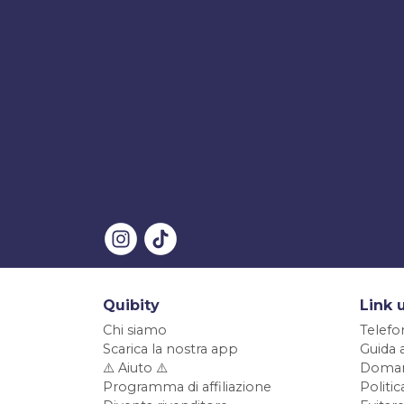
Quibity
Link u
Chi siamo
Telefo
Scarica la nostra app
Guida 
⚠️ Aiuto ⚠️
Doman
Programma di affiliazione
Politi