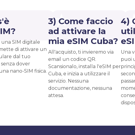
s'è
3) Come faccio
4) 
SIM?
ad attivare la
uti
mia eSIM Cuba?
eS
 una SIM digitale
mette di attivare un
All'acquisto, ti invieremo via
Una vo
ulare dal tuo
email un codice QR.
puoi 
 senza dover
Scansionalo, installa l'eSIM per
princ
 una nano-SIM fisica.
Cuba, e inizia a utilizzare il
second
servizio. Nessuna
passar
documentazione, nessuna
momen
attesa.
conse
dispos