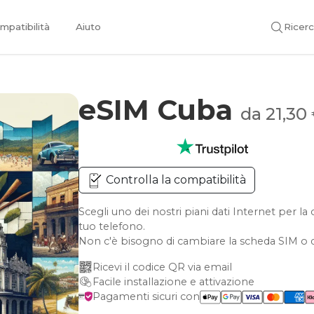
mpatibilità
Aiuto
Ricer
eSIM Cuba
da 21,30
Controlla la compatibilità
Scegli uno dei nostri piani dati Internet per 
tuo telefono.
Non c'è bisogno di cambiare la scheda SIM o d
Ricevi il codice QR via email
Facile installazione e attivazione
Pagamenti sicuri con