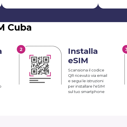
IM Cuba
a
Installa
eSIM
Scansiona il codice
QR ricevuto via email
e segui le istruzioni
o
per installare l'eSIM
sul tuo smartphone