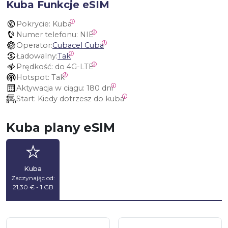
Kuba Funkcje eSIM
Pokrycie:
 Kuba
Numer telefonu:
 NIE
Operator:
Cubacel Cuba
Ładowalny:
Tak
Prędkość:
 do 4G-LTE
Hotspot:
 Tak
Aktywacja w ciągu:
 180 dni
Start:
 Kiedy dotrzesz do kuba
Kuba plany eSIM
Kuba
Zaczynając od:
21,30 € - 1 GB