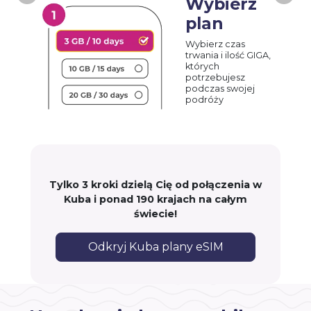
Wybierz
plan
Wybierz czas
trwania i ilość GIGA,
których
potrzebujesz
podczas swojej
podróży
Tylko 3 kroki dzielą Cię od połączenia w
Kuba i ponad 190 krajach na całym
świecie!
Odkryj Kuba plany eSIM