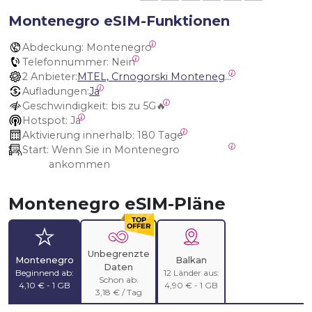
Montenegro eSIM-Funktionen
Abdeckung:
 Montenegro
Telefonnummer:
 Nein
2 Anbieter:
MTEL, Crnogorski Montenegro
Aufladungen:
Ja
Geschwindigkeit:
 bis zu 5G🔥
Hotspot:
 Ja
Aktivierung innerhalb:
 180 Tage
Start:
 Wenn Sie in Montenegro 
ankommen
Montenegro eSIM-Pläne
Unbegrenzte
Montenegro
Balkan
Daten
Beginnend ab:
12 Länder aus:
Schon ab:
4,10 € - 1 GB
4,90 € - 1 GB
3,18 € / Tag