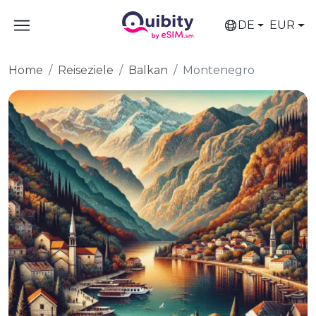
DE
EUR
Home
Reiseziele
Balkan
Montenegro