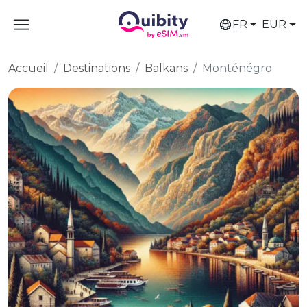
FR
EUR
Accueil
Destinations
Balkans
Monténégro