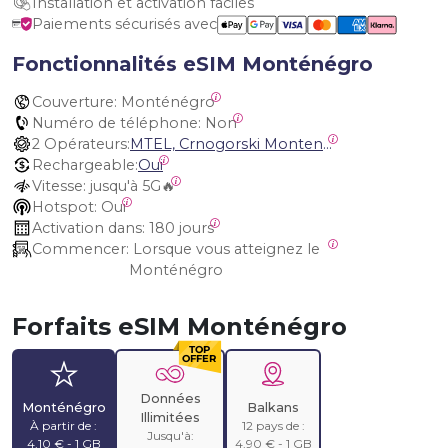
Installation et activation faciles
Paiements sécurisés avec
Fonctionnalités eSIM Monténégro
Couverture:
 Monténégro
Numéro de téléphone:
 Non
2 Opérateurs:
MTEL, Crnogorski Montenegro
Rechargeable:
Oui
Vitesse:
 jusqu'à 5G🔥
Hotspot:
 Oui
Activation dans:
 180 jours
Commencer:
 Lorsque vous atteignez le 
Monténégro
Forfaits eSIM Monténégro
Données
Monténégro
Balkans
Illimitées
À partir de :
12 pays de :
Jusqu'à:
4,10 € - 1 GB
4,90 € - 1 GB