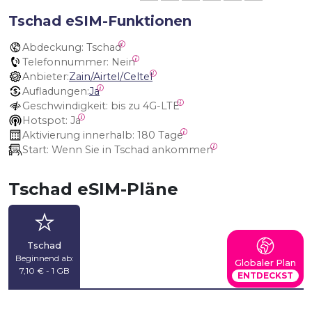
Tschad eSIM-Funktionen
Abdeckung:
 Tschad
Telefonnummer:
 Nein
Anbieter:
Zain/Airtel/Celtel
Aufladungen:
Ja
Geschwindigkeit:
 bis zu 4G-LTE
Hotspot:
 Ja
Aktivierung innerhalb:
 180 Tage
Start:
 Wenn Sie in Tschad ankommen
Tschad eSIM-Pläne
Tschad
Beginnend ab:
Globaler Plan
7,10 € - 1 GB
ENTDECKST