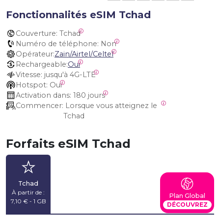
Fonctionnalités eSIM Tchad
Couverture:
 Tchad
Numéro de téléphone:
 Non
Opérateur:
Zain/Airtel/Celtel
Rechargeable:
Oui
Vitesse:
 jusqu'à 4G-LTE
Hotspot:
 Oui
Activation dans:
 180 jours
Commencer:
 Lorsque vous atteignez le 
Tchad
Forfaits eSIM Tchad
Tchad
À partir de :
Plan Global
7,10 € - 1 GB
DÉCOUVREZ