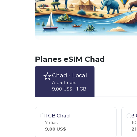
Planes eSIM Chad
Chad
- Local
A partir de:
9,00 US$ - 1 GB
1 GB Chad
3
7 días
10
9,00 US$
21