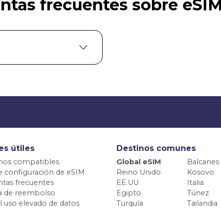
ntas frecuentes sobre eSI
es útiles
Destinos comunes
nos compatibles
Global eSIM
Balcanes
e configuración de eSIM
Reino Unido
Kosovo
tas frecuentes
EE.UU
Italia
ca de reembolso
Egipto
Túnez
el uso elevado de datos
Turquía
Tailandia