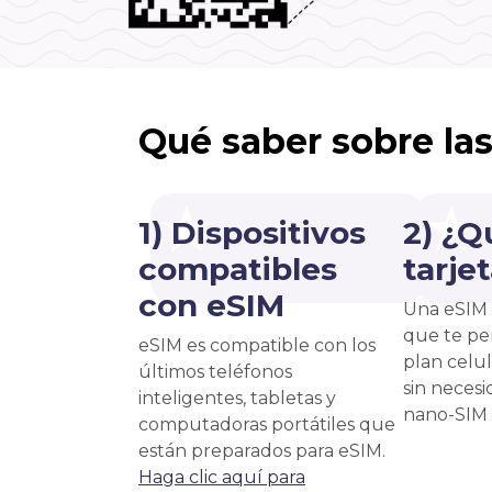
Qué saber sobre la
1) Dispositivos
2) ¿Q
compatibles
tarje
con eSIM
Una eSIM 
que te pe
eSIM es compatible con los
plan celu
últimos teléfonos
sin necesi
inteligentes, tabletas y
nano-SIM f
computadoras portátiles que
están preparados para eSIM.
Haga clic aquí para