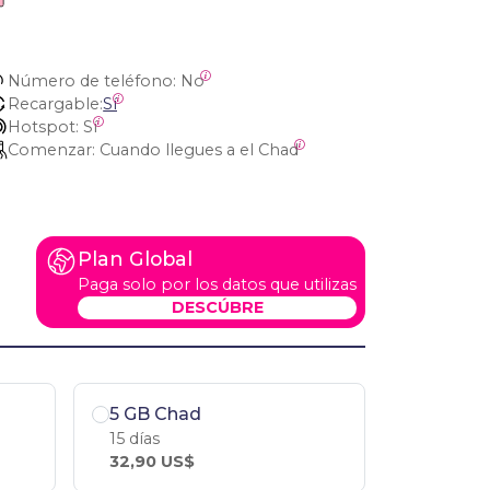
d
Número de teléfono:
 No
Recargable:
Sí
Hotspot:
 Sí
Comenzar:
 Cuando llegues a el Chad
Plan Global
Paga solo por los datos que utilizas
DESCÚBRE
5 GB Chad
15 días
32,90 US$