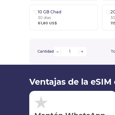
10 GB Chad
2
30 días
30
61,80 US$
11
Cantidad
To
–
+
Ventajas de la eSIM