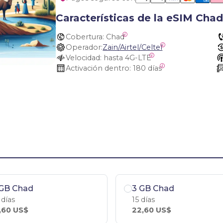
Características de la eSIM Cha
Cobertura:
 Chad
Operador:
Zain/Airtel/Celtel
Velocidad:
 hasta 4G-LTE
Activación dentro:
 180 días
 GB Chad
3 GB Chad
 días
15 días
,60 US$
22,60 US$