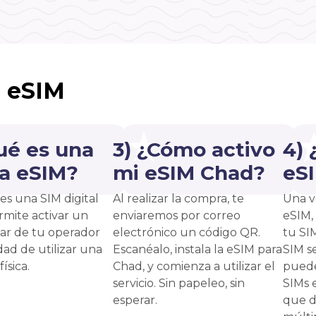
s eSIM
ué es una
3) ¿Cómo activo
4)
ta eSIM?
mi eSIM Chad?
eS
es una SIM digital
Al realizar la compra, te
Una v
rmite activar un
enviaremos por correo
eSIM,
lar de tu operador
electrónico un código QR.
tu SI
dad de utilizar una
Escanéalo, instala la eSIM para
SIM s
ísica.
Chad, y comienza a utilizar el
puede
servicio. Sin papeleo, sin
SIMs 
esperar.
que d