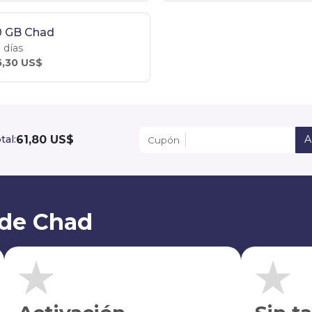
0 GB Chad
 días
5,30 US$
61,80 US$
tal:
A
Cupón
 de Chad