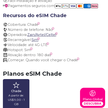
Fácil instalação e ativação
Pagamentos seguros com
Recursos do eSIM Chade
Cobertura:
 Chade
Número de telefone:
 Não
Operadora:
Zain/Airtel/Celtel
Recarregável:
Sim
Velocidade:
 até 4G-LTE
Hotspot:
 Sim
Ativação dentro:
 180 dias
Começar:
 Quando você chegar o Chade
Planos eSIM Chade
Chade
A partir de:
Plano Global
US$ 9,00 - 1
DESCUBRA
GB