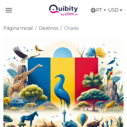
PT
USD
Página Inicial
Destinos
Chade