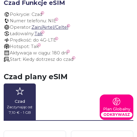
Czad Funkcje eSIM
Pokrycie:
 Czad
Numer telefonu:
 NIE
Operator:
Zain/Airtel/Celtel
Ładowalny:
Tak
Prędkość:
 do 4G-LTE
Hotspot:
 Tak
Aktywacja w ciągu:
 180 dni
Start:
 Kiedy dotrzesz do czad
Czad plany eSIM
Czad
Zaczynając od:
Plan Globalny
7,10 € - 1 GB
ODKRYWASZ