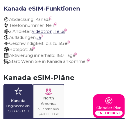
Kanada eSIM-Funktionen
Abdeckung:
 Kanada
Telefonnummer:
 Nein
2 Anbieter:
Videotron, Telus
Aufladungen:
Ja
Geschwindigkeit:
 bis zu 5G🔥
Hotspot:
 Ja
Aktivierung innerhalb:
 180 Tage
Start:
 Wenn Sie in Kanada ankommen
Kanada eSIM-Pläne
North
Kanada
America
Beginnend ab:
Globaler Plan
3 Länder aus:
3,60 € - 1 GB
ENTDECKST
5,40 € - 1 GB