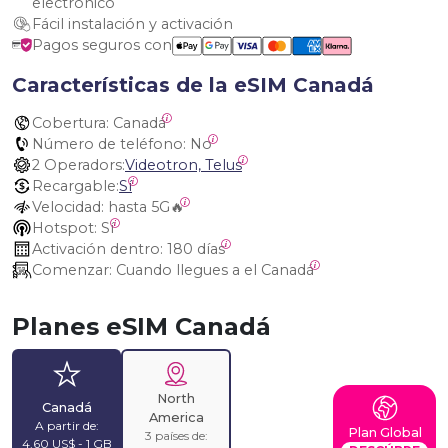
electrónico
Fácil instalación y activación
Pagos seguros con
Características de la eSIM Canadá
Cobertura:
 Canadá
Número de teléfono:
 No
2 Operadors:
Videotron, Telus
Recargable:
Sí
Velocidad:
 hasta 5G🔥
Hotspot:
 Sí
Activación dentro:
 180 días
Comenzar:
 Cuando llegues a el Canadá
Planes eSIM Canadá
North
Canadá
America
A partir de:
Plan Global
3 países de:
4,60 US$ - 1 GB