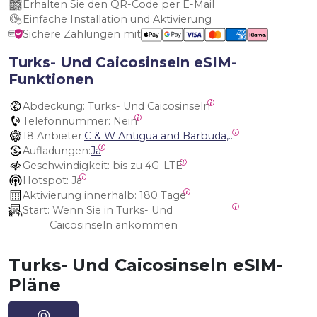
Erhalten Sie den QR-Code per E-Mail
Einfache Installation und Aktivierung
Sichere Zahlungen mit
Turks- Und Caicosinseln eSIM-
Funktionen
Abdeckung:
 Turks- Und Caicosinseln
Telefonnummer:
 Nein
18 Anbieter:
C & W Antigua and Barbuda, Cable and Wireless Anguilla, Cable & Wireless - LIME, Setel Netherlands Antilles, BTC Bahamas, C&W (Flow), Claro, Bouygues/DigiCel, Dauphin, Free, Cable & Wireless Jamaica, Cable & Wireless Saint Kitts and Nevis, Cable & Wireless Saint Lucia, Cable & Wireless Montserrat, Liberty, Telephone Company Puerto Rico , Cable & Wireless, C & W Saint Vincent and Grenadines
Aufladungen:
Ja
Geschwindigkeit:
 bis zu 4G-LTE
Hotspot:
 Ja
Aktivierung innerhalb:
 180 Tage
Start:
 Wenn Sie in Turks- Und 
Caicosinseln ankommen
Turks- Und Caicosinseln eSIM-
Pläne