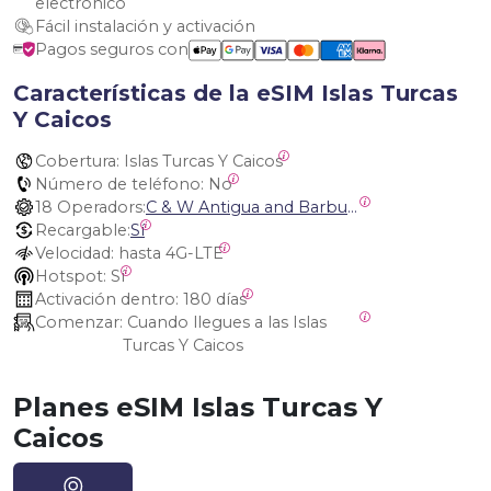
electrónico
Fácil instalación y activación
Pagos seguros con
Características de la eSIM Islas Turcas
Y Caicos
Cobertura:
 Islas Turcas Y Caicos
Número de teléfono:
 No
18 Operadors:
C & W Antigua and Barbuda, Cable and Wireless Anguilla, Cable & Wireless - LIME, Setel Netherlands Antilles, BTC Bahamas, C&W (Flow), Claro, Bouygues/DigiCel, Dauphin, Free, Cable & Wireless Jamaica, Cable & Wireless Saint Kitts and Nevis, Cable & Wireless Saint Lucia, Cable & Wireless Montserrat, Liberty, Telephone Company Puerto Rico , Cable & Wireless, C & W Saint Vincent and Grenadines
Recargable:
Sí
Velocidad:
 hasta 4G-LTE
Hotspot:
 Sí
Activación dentro:
 180 días
Comenzar:
 Cuando llegues a las Islas 
Turcas Y Caicos
Planes eSIM Islas Turcas Y
Caicos