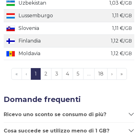
Uzbekistan
1,03 €
/GB
Lussemburgo
1,11 €
/GB
Slovenia
1,11 €
/GB
Finlandia
1,12 €
/GB
Moldavia
1,12 €
/GB
«
‹
1
2
3
4
5
…
18
›
»
Domande frequenti
Ricevo uno sconto se consumo di più?
Cosa succede se utilizzo meno di 1 GB?