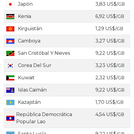
Japón
3,83 US$
/GB
Kenia
6,92 US$
/GB
Kirguistán
1,29 US$
/GB
Camboya
3,27 US$
/GB
San Cristóbal Y Nieves
9,22 US$
/GB
Corea Del Sur
3,23 US$
/GB
Kuwait
2,32 US$
/GB
Islas Caimán
9,22 US$
/GB
Kazajstán
1,70 US$
/GB
República Democrática
4,54 US$
/GB
Popular Lao
Santa Lucía
9,22 US$