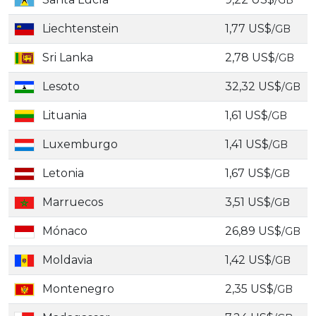
/GB
Liechtenstein
1,77 US$
/GB
Sri Lanka
2,78 US$
/GB
Lesoto
32,32 US$
/GB
Lituania
1,61 US$
/GB
Luxemburgo
1,41 US$
/GB
Letonia
1,67 US$
/GB
Marruecos
3,51 US$
/GB
Mónaco
26,89 US$
/GB
Moldavia
1,42 US$
/GB
Montenegro
2,35 US$
/GB