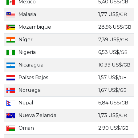
México
5,40 US$
/GB
Malasia
1,77 US$
/GB
Mozambique
28,96 US$
/GB
Níger
7,39 US$
/GB
Nigeria
6,53 US$
/GB
Nicaragua
10,99 US$
/GB
Países Bajos
1,57 US$
/GB
Noruega
1,67 US$
/GB
Nepal
6,84 US$
/GB
Nueva Zelanda
1,73 US$
/GB
Omán
2,90 US$
/GB