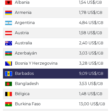
Albania
1,54 US$
/GB
Armenia
1,78 US$
/GB
Argentina
4,84 US$
/GB
Austria
1,58 US$
/GB
Australia
2,40 US$
/GB
Azerbaiyán
3,03 US$
/GB
Bosnia Y Herzegovina
3,28 US$
/GB
Barbados
9,09 US$
/GB
Bangladesh
3,53 US$
/GB
Bélgica
1,48 US$
/GB
Burkina Faso
13,00 US$
/GB