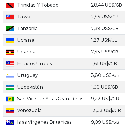
Trinidad Y Tobago
28,44 US$
/GB
Taiwán
2,95 US$
/GB
Tanzania
7,39 US$
/GB
Ucrania
1,27 US$
/GB
Uganda
7,53 US$
/GB
Estados Unidos
1,81 US$
/GB
Uruguay
3,80 US$
/GB
Uzbekistán
1,30 US$
/GB
San Vicente Y Las Granadinas
9,22 US$
/GB
Venezuela
13,03 US$
/GB
Islas Vírgenes Británicas
9,09 US$
/GB