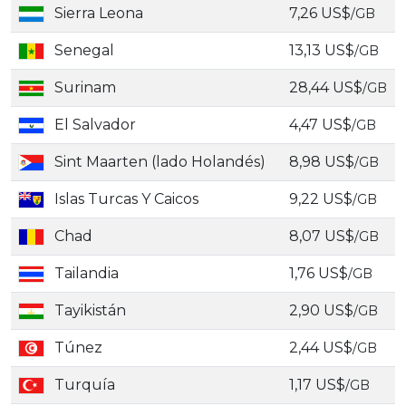
Sierra Leona
7,26 US$
/GB
Senegal
13,13 US$
/GB
Surinam
28,44 US$
/GB
El Salvador
4,47 US$
/GB
Sint Maarten (lado Holandés)
8,98 US$
/GB
Islas Turcas Y Caicos
9,22 US$
/GB
Chad
8,07 US$
/GB
Tailandia
1,76 US$
/GB
Tayikistán
2,90 US$
/GB
Túnez
2,44 US$
/GB
Turquía
1,17 US$
/GB